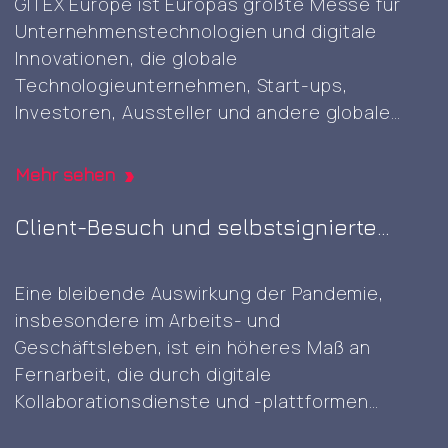
GITEX Europe ist Europas größte Messe für
Unternehmenstechnologien und digitale
Innovationen, die globale
Technologieunternehmen, Start-ups,
Investoren, Aussteller und andere globale
Akteure zusammenbringt, um KI-, Cloud-,
Cybersicherheits- und digitale Technologien
Mehr sehen
der nächsten Generation zu präsentieren und
voranzutreiben. Es war die erste GITEX-Messe
Client-Besuch und selbstsignierte
in Europa. Es war großartig, diese gut geplante
Root-CA-Generierung
und durchgeführte Veranstaltung mit einer
Eine bleibende Auswirkung der Pandemie,
Attending
Vielzahl von innovativen
…
insbesondere im Arbeits- und
the
Geschäftsleben, ist ein höheres Maß an
first
Fernarbeit, die durch digitale
GITEX
Kollaborationsdienste und -plattformen
AI
ermöglicht wird. Dennoch kann die
Europe