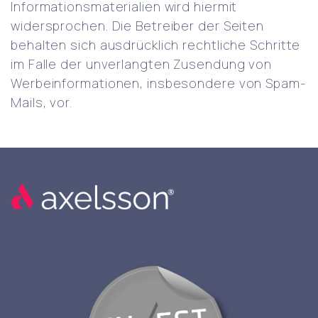
Informationsmaterialien wird hiermit
widersprochen. Die Betreiber der Seiten
behalten sich ausdrücklich rechtliche Schritte
im Falle der unverlangten Zusendung von
Werbeinformationen, insbesondere von Spam-
Mails, vor.