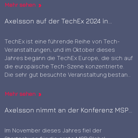
gelegentliche physische Anwesenheit von
expo
Mehr sehen
Angesicht zu Angesicht vorteilhaft sein und
in
ist etwas, das sich in digitalen Bereichen nicht
Axelsson auf der TechEx 2024 in
Berlin
so leicht reproduzieren lässt, und es war
Amsterdam
Client
großartig
…
TechEx ist eine führende Reihe von Tech-
visit
Veranstaltungen, und im Oktober dieses
and
Jahres begann die TechEx Europe, die sich auf
self-
die europäische Tech-Szene konzentrierte.
signed
Die sehr gut besuchte Veranstaltung bestand
root
aus acht zusammenhängenden
CA
Ausstellungen, die am selben
generation
Mehr sehen
Veranstaltungsort stattfanden und sich
jeweils auf verschiedene Bereiche
Axelsson nimmt an der Konferenz MSP
konzentrierten, nämlich KI & Big Data,
Global 2023 auf dem Nürburgring teil
Cybersicherheit & Cloud, Rechenzentren,
Im November dieses Jahres fiel der
Axelsson
digitale
…